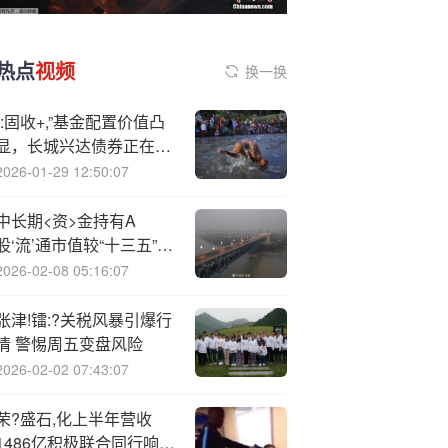
热点
视频
换一换
“:固收+,”基金配置价值凸
显，长城兴达债券正在发
行中
2026-01-29 12:50:07
中长期<资>金持有A
股‘流’通市值较“十三五”末
增长32%
2026-02-08 05:16:07
张津!镭:?关税风暴引爆行
情 警惕周五变盘风险
2026-02-02 07:43:07
荣?盛石,化上半年营收
1486亿积极联合同行响应