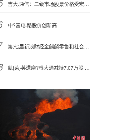
吉大.通信：二级市场股票价格受宏观环境等多重因素影响
中?富电.路股价创新高
第;七届新浪财经金麒麟零售和社会服务行业菁英分析师：第一名中信建投证券
凯{莱}英遭摩?根大通减持7.07万股 每股作价约84.7港元