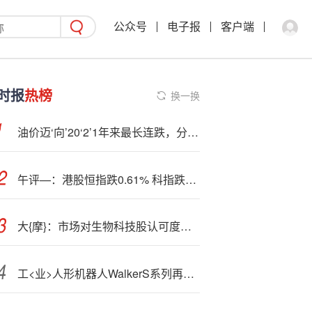
公众号
电子报
客户端
时报
热榜
换一换
油价迈‘向’20‘2’1年来最长连跌，分析师警告前景会更黯淡
午评—：港股恒指跌0.61% 科指跌1.78% 科网股全线下跌 内银股走强 奥克斯电气上市首日跌7%
大{摩}：市场对生物科技股认可度提升 推动股价跑赢大市 看好康方生物等
工<业>人形机器人WalkerS系列再获新订单 优必选年内涨幅超过140%