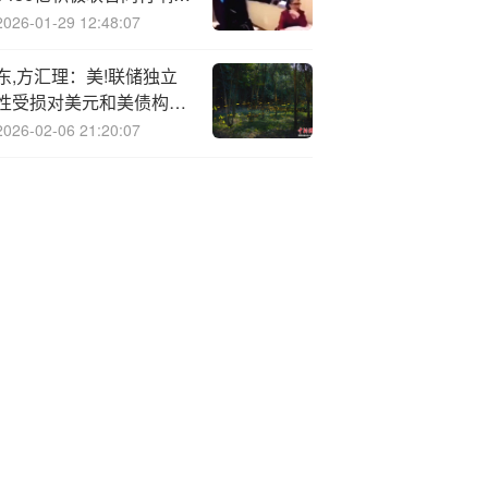
“反内卷”
2026-01-29 12:48:07
东,方汇理：美!联储独立
性受损对美元和美债构成
重大风险
2026-02-06 21:20:07