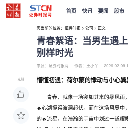
首页
快讯
要闻
股市
您当前的位置：
证券时报
>
公司
>
正文
青春絮语：当男生遇上
别样时光
来源：证券时报网
作者：王小丫
2026-02-09 
懵懂初遇：荷尔蒙的悸动与小心翼
点赞
青春，就像一场突如其来的暴风雨
🔥心湖搅得波澜起伏。而在这场风暴中
的🔥流星，在浩瀚的宇宙中划过一道耀