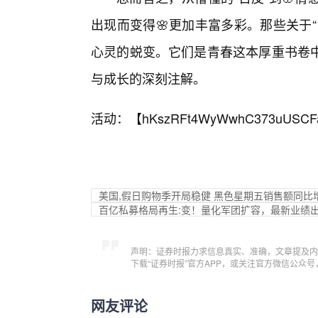
出现而变得🌸更加丰富多彩。那些关于
心灵的蜕变。它们是青春这本厚重书卷中
与成长的深刻注解。
活动：【
hKszRFt4WyWwhC373uUSCF
美国,假日购物季开局稳健 黑色星期五销售额同比增
百亿私募格局再生:变！量化军团扩容，最新业绩
声明：证券时报力求信息真实、准确，文章提及内
下载“证券时报”官方APP，或关注官方微信公众
网友评论