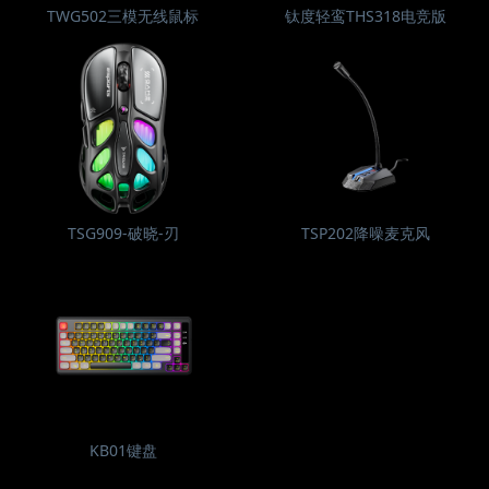
TWG502三模无线鼠标
钛度轻鸾THS318电竞版
TSG909-破晓-刃
TSP202降噪麦克风
KB01键盘